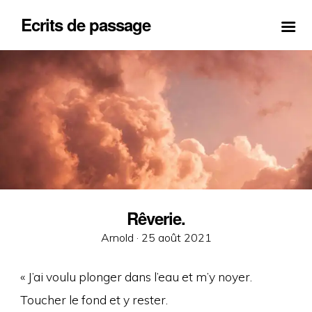
Ecrits de passage
Rêverie.
Posted
Arnold ·
25 août 2021
on
« J’ai voulu plonger dans l’eau et m’y noyer.
Toucher le fond et y rester.