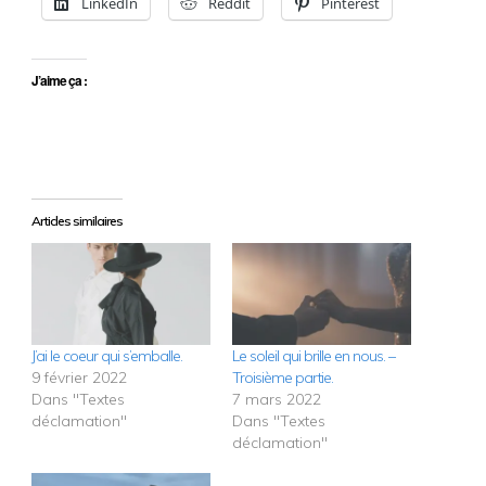
LinkedIn
Reddit
Pinterest
J’aime ça :
Articles similaires
J’ai le coeur qui s’emballe.
Le soleil qui brille en nous. –
9 février 2022
Troisième partie.
Dans "Textes
7 mars 2022
déclamation"
Dans "Textes
déclamation"