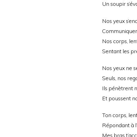
Un soupir s’éva
Nos yeux s’en
Communiquent 
Nos corps, le
Sentant les pr
Nos yeux ne se
Seuls, nos rega
Ils pénètrent 
Et poussent no
Ton corps, len
Répondant à l’
Mes bras t’accu