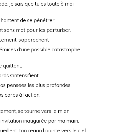
de, je sais que tu es toute à moi.
chantent de se pénétrer,
sans mot pour les perturber.
ntement, s’approchent
émices d’une possible catastrophe.
 quittent,
rds s’intensifient.
nos pensées les plus profondes
s corps à l’action.
tement, se tourne vers le mien
invitation inaugurée par ma main.
eillent, ton regard pointe vers le ciel.