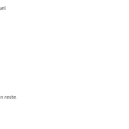
uel.
n reste.