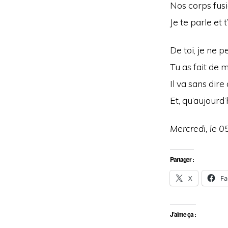
Nos corps fusi
Je te parle et 
De toi, je ne p
Tu as fait de m
Il va sans dire
Et, qu’aujourd
Mercredi, le 0
Partager :
X
Fa
J’aime ça :