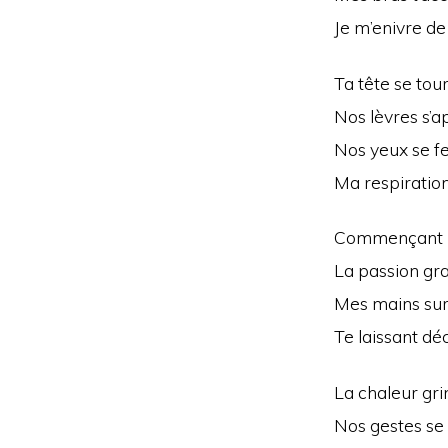
Je m’enivre de
Ta tête se tour
Nos lèvres s’a
Nos yeux se fe
Ma respiration 
Commençant pa
La passion gra
Mes mains sur
Te laissant dé
La chaleur gr
Nos gestes se 