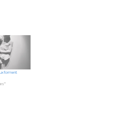
ux forment.
res"