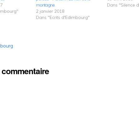
17
montagne.
Dans "Silence 
dimbourg"
2 janvier 2018
Dans "Ecrits d'Edimbourg"
mbourg
n commentaire