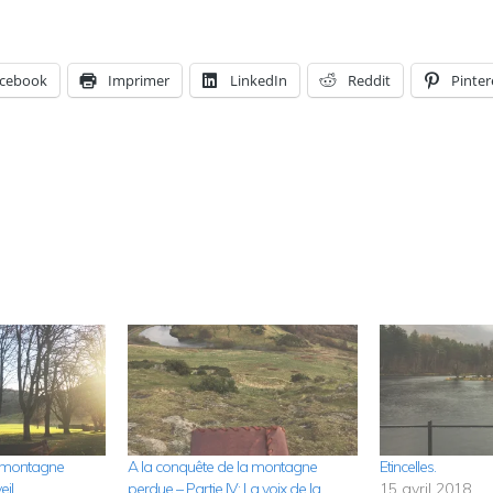
cebook
Imprimer
LinkedIn
Reddit
Pinter
a montagne
A la conquête de la montagne
Etincelles.
il.
perdue – Partie IV: La voix de la
15 avril 2018