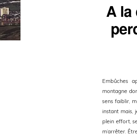
A la
perd
Embûches apr
montagne dont
sens faiblir, 
instant mais, 
plein effort, 
m’arrêter. Êt