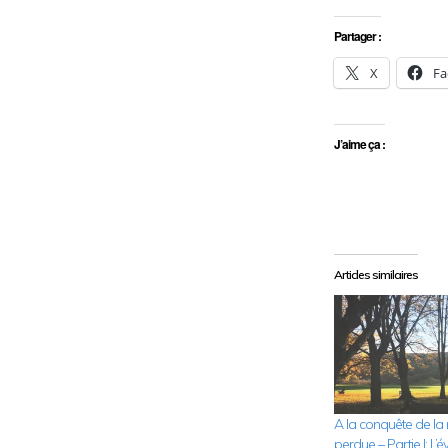
Partager :
X
Fa
J’aime ça :
Articles similaires
A la conquête de l
perdue – Partie I: L’éve