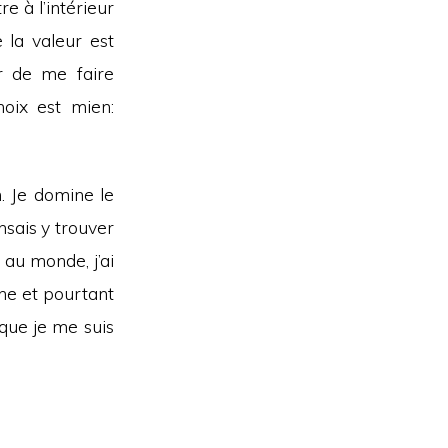
e à l’intérieur
 la valeur est
r de me faire
oix est mien:
n. Je domine le
sais y trouver
 au monde, j’ai
gne et pourtant
 que je me suis