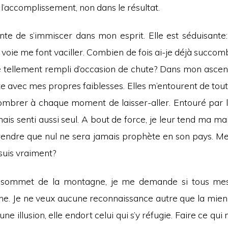
l’accomplissement, non dans le résultat.
ente de s’immiscer dans mon esprit. Elle est séduisante
voie me font vaciller. Combien de fois ai-je déjà succom
e tellement rempli d’occasion de chute? Dans mon ascensi
e avec mes propres faiblesses. Elles m’entourent de tout
ombrer à chaque moment de laisser-aller. Entouré par la
ais senti aussi seul. A bout de force, je leur tend ma ma
endre que nul ne sera jamais prophète en son pays. Me 
 suis vraiment?
 sommet de la montagne, je me demande si tous mes 
ine. Je ne veux aucune reconnaissance autre que la mien
e illusion, elle endort celui qui s’y réfugie. Faire ce qui 