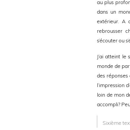
au plus profon
dans un monde
extérieur. A
rebrousser c
s’écouter ou s’
J’ai atteint l
monde de par 
des réponses e
l’impression d
loin de mon dé
accompli? Peut-
Sixième text