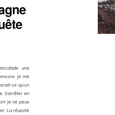
tagne
quête
’escalade une
 encore. Je me
serait-ce qu’un
e. S’arrêter en
Non! Je ne peux
r. La réussite