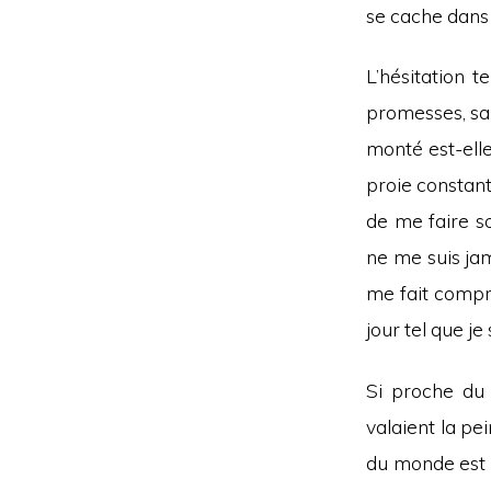
se cache dans 
L’hésitation t
promesses, sa 
monté est-ell
proie constant
de me faire s
ne me suis jam
me fait compr
jour tel que je
Si proche du
valaient la pe
du monde est un