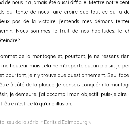
d de nous n’a jamais été aussi difficile. Mettre notre centr
 qui tente de nous faire croire que tout ce qui a de
 deux pas de la victoire, j’entends mes démons tente
hemin. Nous sommes le fruit de nos habitudes, le ch
éteindre?
e sommet de la montagne et, pourtant, je ne ressens rie
ma hauteur mais cela ne m’apporte aucun plaisir. Je pen
t pourtant, je n’y trouve que questionnement. Seul face
’être à côté de la plaque. Je pensais conquérir la monta
sir, je demeure. J’ai accompli mon objectif, puis-je dire
être n’est-ce là qu’une illusion.
e issu de la série: « Ecrits d’Edimbourg ».